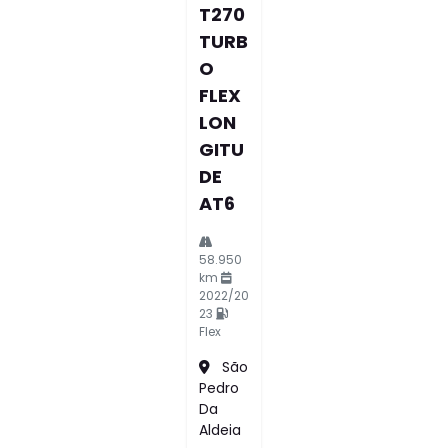
T270
TURB
O
FLEX
LON
GITU
DE
AT6
58.950
km
2022/20
23
Flex
São
Pedro
Da
Aldeia