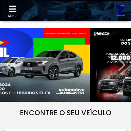
"
MENU
templates.template-01.components.carousel.texts.
temp
ENCONTRE O SEU VEÍCULO