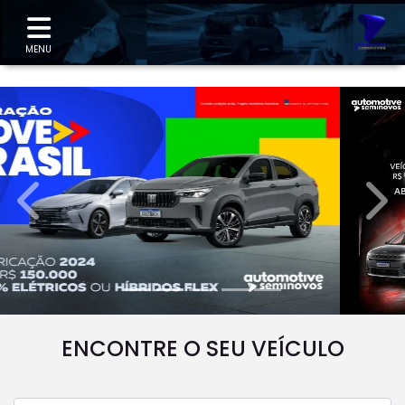
"
MENU
templates.template-01.components.carousel.texts.
temp
ENCONTRE O SEU VEÍCULO