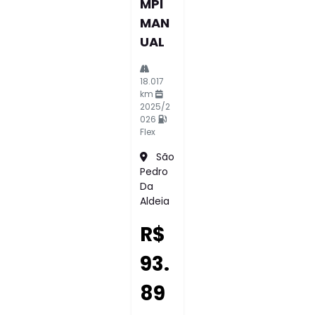
MPI
MAN
UAL
18.017
km
2025/2
026
Flex
São
Pedro
Da
Aldeia
R$
93.
89