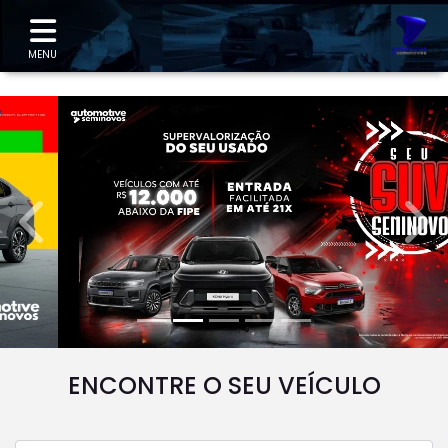
"
MENU
templates.template-01.components.carousel.texts.
temp
ENCONTRE O SEU VEÍCULO