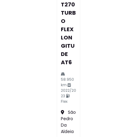
T270
TURB
O
FLEX
LON
GITU
DE
AT6
58.950
km
2022/20
23
Flex
São
Pedro
Da
Aldeia