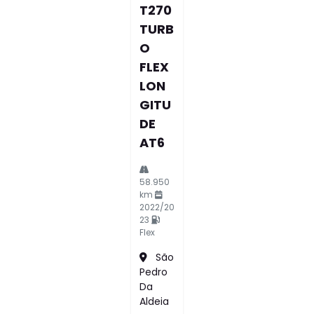
T270
TURB
O
FLEX
LON
GITU
DE
AT6
58.950
km
2022/20
23
Flex
São
Pedro
Da
Aldeia