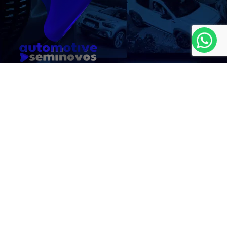
MAPA DO SITE
Auto France
CNPJ: 08.647.320/0001-40
No trânsito, enxergar o outro salva
vidas.