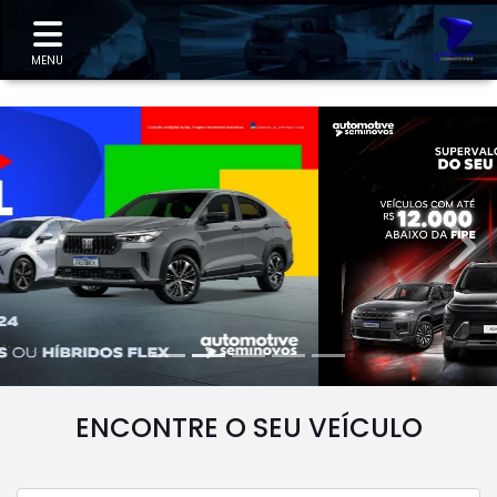
"
MENU
templates.template-01.components.carousel.texts.
temp
ENCONTRE O SEU VEÍCULO