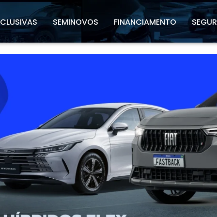
XCLUSIVAS
SEMINOVOS
FINANCIAMENTO
SEGU