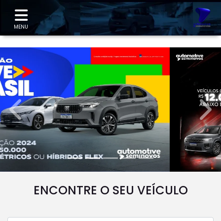
"
MENU
templates.template-01.components.carousel.texts.
temp
ENCONTRE O SEU VEÍCULO