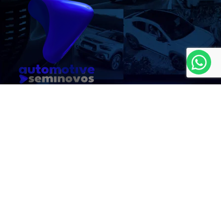
MAPA DO SITE
JEEP LAKE
CNPJ: 08.647.320/0003-01
No trânsito, enxergar o outro salva