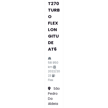
T270
TURB
O
FLEX
LON
GITU
DE
AT6
58.950
km
2022/20
23
Flex
São
Pedro
Da
Aldeia