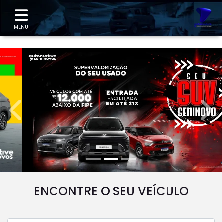
"
MENU
templates.template-01.components.carousel.texts.
temp
ENCONTRE O SEU VEÍCULO