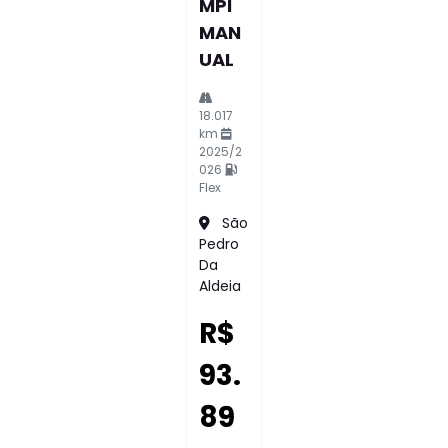
MPI
MAN
UAL
18.017
km
2025/2
026
Flex
São
Pedro
Da
Aldeia
R$
93.
89