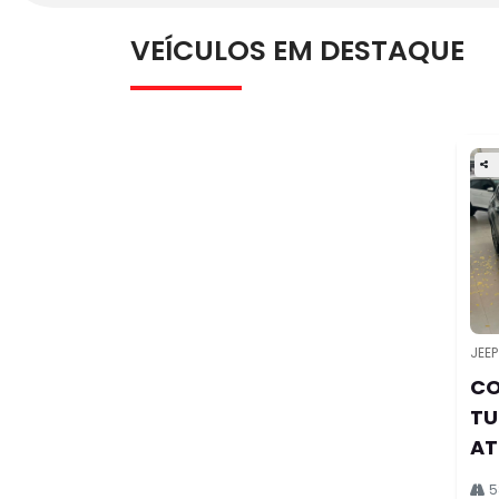
FINANCIAMENTO
Realize a compra do seu seminovo por meio 
financiamento seguro que as nossas concess
oferecem.
SAIBA MAIS