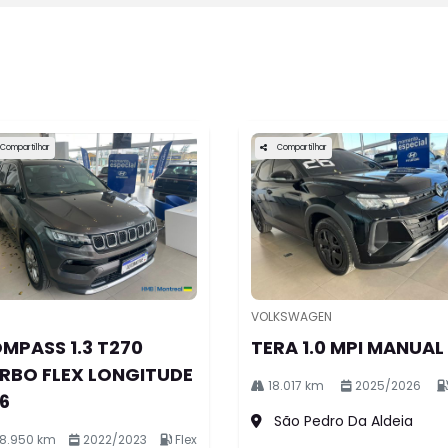
do
ionárias