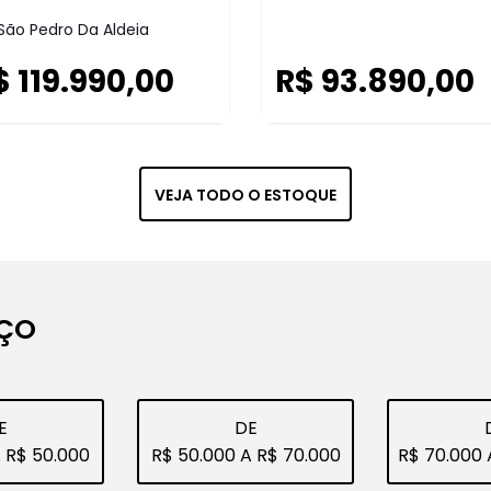
AVALIE 
Para quem bus
é realizar um
confiança. Rea
CLIQUE E 