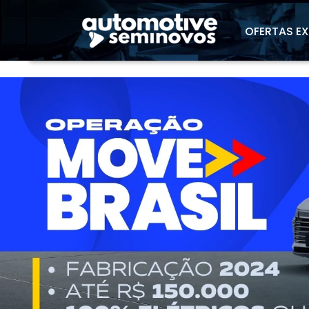
"
OFERTAS E
templates.template-01.components.carouse