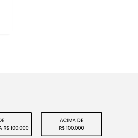
SEU USADO
ca vender um veículo usado, a melhor opção
a avaliação com quem garante segurança e
lize a avaliação do seu carro conosco.
AVALIE