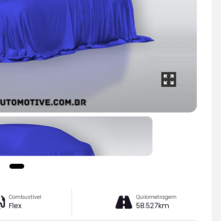
Combustível
Quilometragem
Flex
58.527km