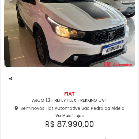
Co
m
FIAT
pa
ARGO 1.3 FIREFLY FLEX TREKKING CVT
rtil
he
Seminovos Fiat Automotive São Pedro da Aldeia
Ver Mais 1 lojas
R$ 87.990,00