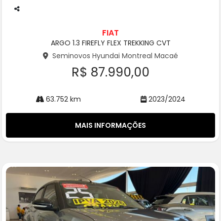
Co
m
FIAT
pa
ARGO 1.3 FIREFLY FLEX TREKKING CVT
rtil
he
Seminovos Hyundai Montreal Macaé
R$ 87.990,00
63.752 km
2023/2024
MAIS INFORMAÇÕES