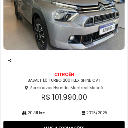
Co
m
CITROËN
pa
BASALT 1.0 TURBO 200 FLEX SHINE CVT
rtil
he
Seminovos Hyundai Montreal Macaé
R$ 101.990,00
20.311 km
2025/2025