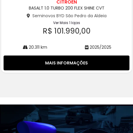
CITROËN
pa
BASALT 1.0 TURBO 200 FLEX SHINE CVT
rtil
he
Seminovos BYD São Pedro da Aldeia
Ver Mais 1 lojas
R$ 101.990,00
20.311 km
2025/2025
MAIS INFORMAÇÕES