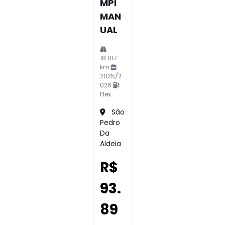
MPI
MAN
UAL
18.017
km
2025/2
026
Flex
São
Pedro
Da
Aldeia
R$
93.
89