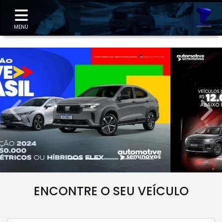
"
MENU
templates.template-01.components.carousel.texts.
temp
ENCONTRE O SEU VEÍCULO