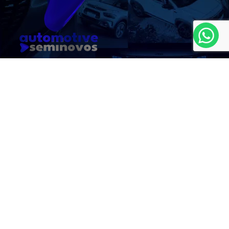
MAPA DO SITE
(22) 2321-9000
CNPJ: 08.647.367/0001-03
No trânsito, enxergar o outro salva
vidas.