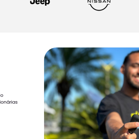
do
ionárias