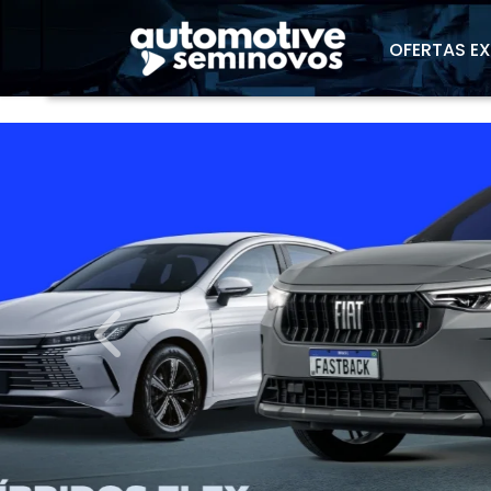
"
OFERTAS E
templates.template-01.components.carouse