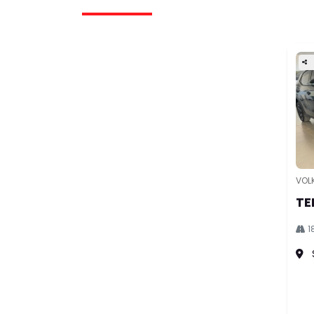
VOL
TE
1