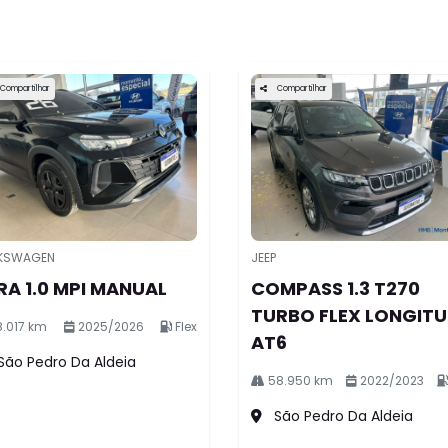
Compartilhar
Compartilhar
JEEP
KSWAGEN
COMPASS 1.3 T270
RA 1.0 MPI MANUAL
TURBO FLEX LONGIT
8.017 km
2025/2026
Flex
AT6
São Pedro Da Aldeia
58.950 km
2022/2023
São Pedro Da Aldeia