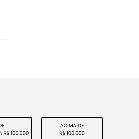
SEU USADO
ca vender um veículo usado, a melhor opção
a avaliação com quem garante segurança e
lize a avaliação do seu carro conosco.
AVALIE