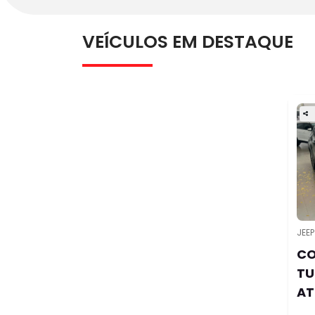
FINANCIAMENTO
Realize a compra do seu seminovo por meio 
financiamento seguro que as nossas concess
oferecem.
SAIBA MAIS