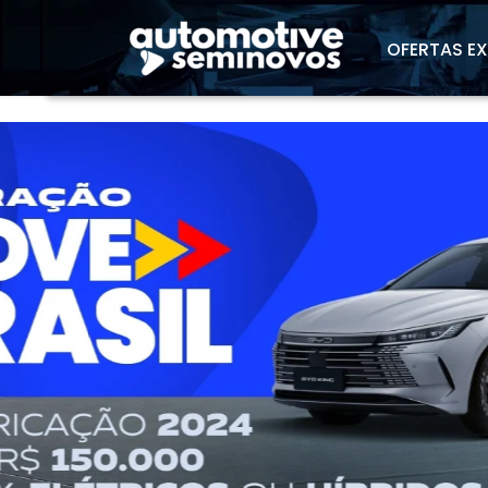
"
OFERTAS E
templates.template-01.components.carouse