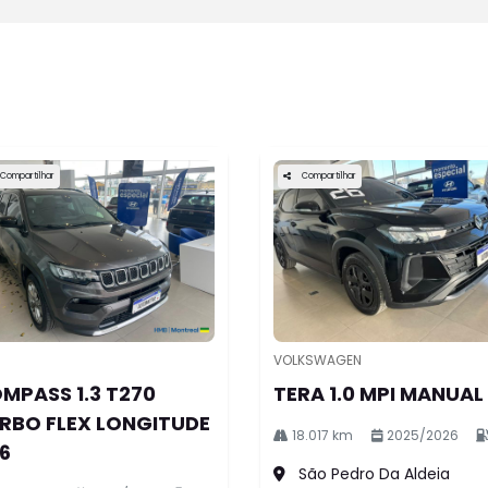
do
ionárias