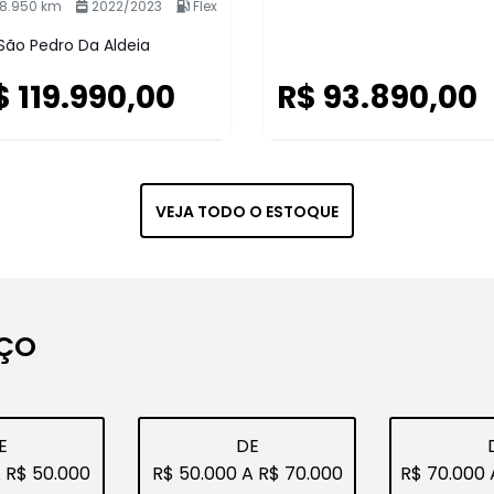
AVALIE 
Para quem bus
é realizar um
confiança. Rea
CLIQUE E 