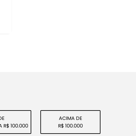
SEU USADO
ca vender um veículo usado, a melhor opção
a avaliação com quem garante segurança e
lize a avaliação do seu carro conosco.
AVALIE