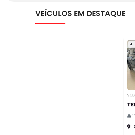
FINANCIAMENTO
Realize a compra do seu seminovo por meio 
financiamento seguro que as nossas concess
oferecem.
SAIBA MAIS