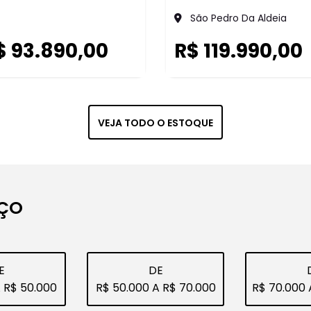
AVALIE 
Para quem bus
é realizar um
confiança. Rea
CLIQUE E 