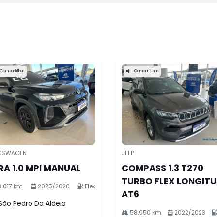
do
ionárias