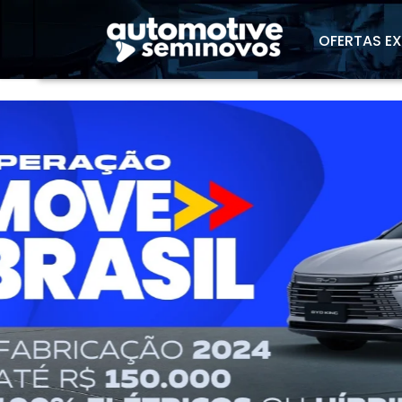
"
OFERTAS E
templates.template-01.components.carouse