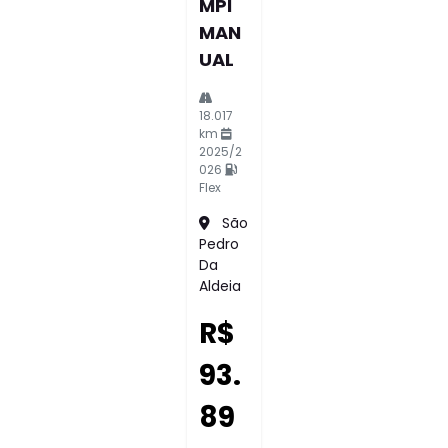
MPI
MAN
UAL
18.017
km
2025/2
026
Flex
São
Pedro
Da
Aldeia
R$
93.
89