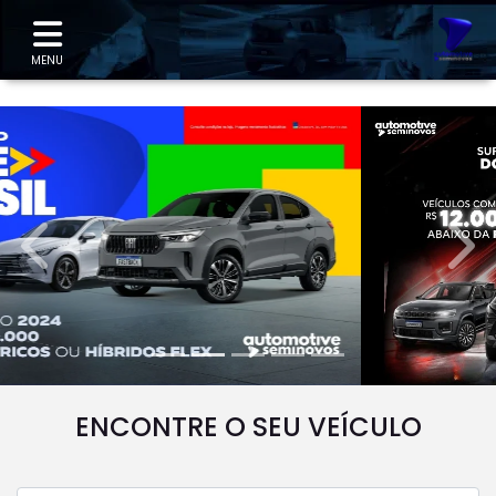
"
MENU
templates.template-01.components.carousel.texts.
temp
ENCONTRE O SEU VEÍCULO