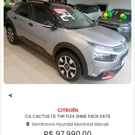
Co
m
CITROËN
pa
C4 CACTUS 1.6 THP FLEX SHINE PACK EAT6
rtil
he
Seminovos Hyundai Montreal Macaé
R$ 97.990,00