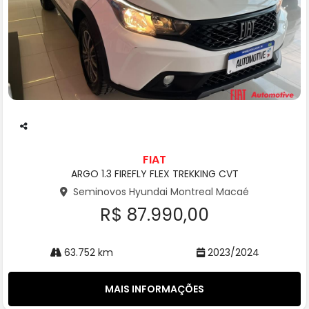
Co
m
FIAT
pa
ARGO 1.3 FIREFLY FLEX TREKKING CVT
rtil
he
Seminovos Hyundai Montreal Macaé
R$ 87.990,00
63.752 km
2023/2024
MAIS INFORMAÇÕES