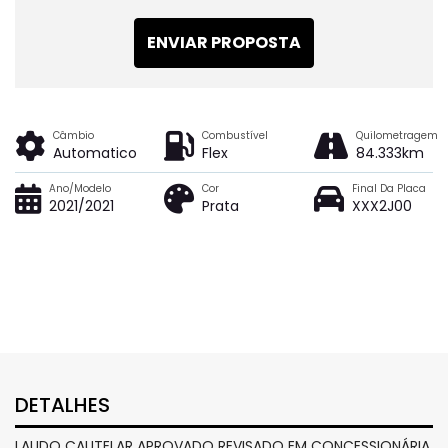
ENVIAR PROPOSTA
Câmbio
Combustível
Quilometragem
Automatico
Flex
84.333km
Ano/Modelo
Cor
Final Da Placa
2021/2021
Prata
XXX2J00
DETALHES
LAUDO CAUTELAR APROVADO REVISADO EM CONCESSIONÁRIA