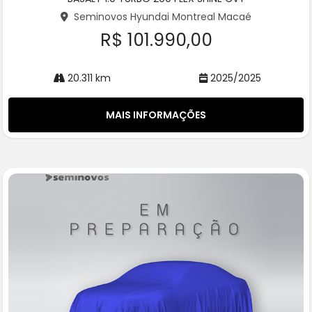
rtil
he
Seminovos Hyundai Montreal Macaé
R$ 101.990,00
20.311 km
2025/2025
MAIS INFORMAÇÕES