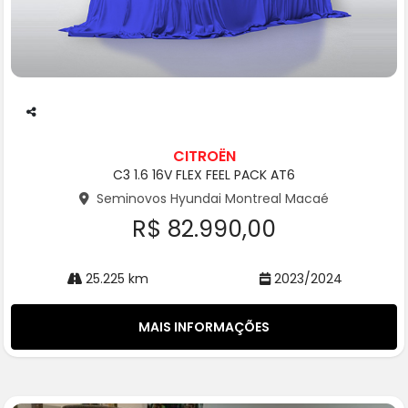
Co
m
CITROËN
pa
C3 1.6 16V FLEX FEEL PACK AT6
rtil
he
Seminovos Hyundai Montreal Macaé
R$ 82.990,00
25.225 km
2023/2024
MAIS INFORMAÇÕES