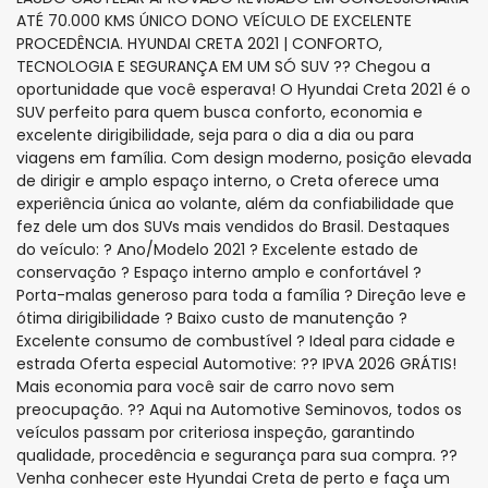
ATÉ 70.000 KMS ÚNICO DONO VEÍCULO DE EXCELENTE
PROCEDÊNCIA. HYUNDAI CRETA 2021 | CONFORTO,
TECNOLOGIA E SEGURANÇA EM UM SÓ SUV ?? Chegou a
oportunidade que você esperava! O Hyundai Creta 2021 é o
SUV perfeito para quem busca conforto, economia e
excelente dirigibilidade, seja para o dia a dia ou para
viagens em família. Com design moderno, posição elevada
de dirigir e amplo espaço interno, o Creta oferece uma
experiência única ao volante, além da confiabilidade que
fez dele um dos SUVs mais vendidos do Brasil. Destaques
do veículo: ? Ano/Modelo 2021 ? Excelente estado de
conservação ? Espaço interno amplo e confortável ?
Porta-malas generoso para toda a família ? Direção leve e
ótima dirigibilidade ? Baixo custo de manutenção ?
Excelente consumo de combustível ? Ideal para cidade e
estrada Oferta especial Automotive: ?? IPVA 2026 GRÁTIS!
Mais economia para você sair de carro novo sem
preocupação. ?? Aqui na Automotive Seminovos, todos os
veículos passam por criteriosa inspeção, garantindo
qualidade, procedência e segurança para sua compra. ??
Venha conhecer este Hyundai Creta de perto e faça um