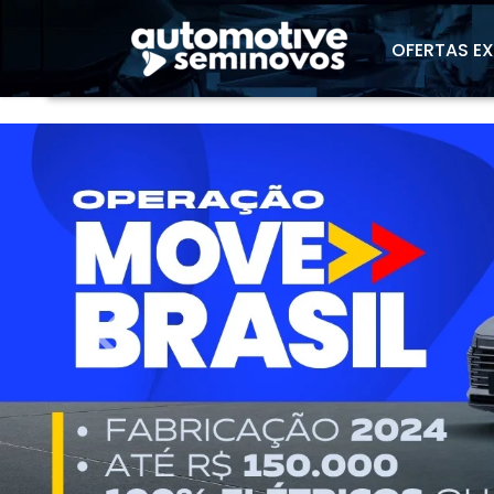
"
OFERTAS E