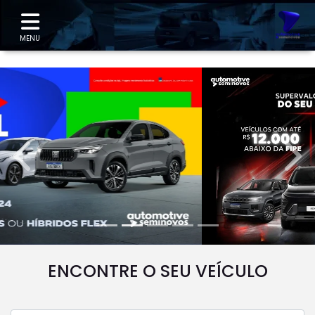
"
MENU
templates.template-01.components.carousel.texts.
temp
ENCONTRE O SEU VEÍCULO