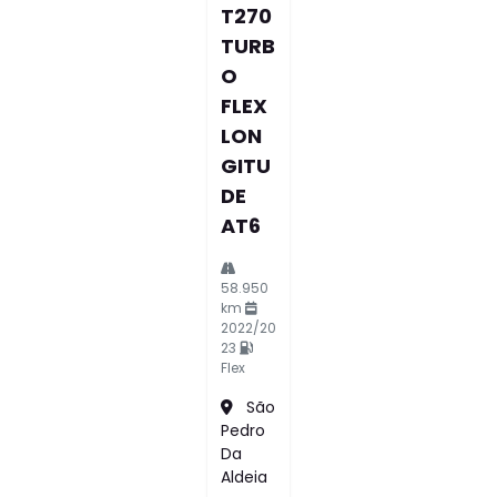
T270
TURB
O
FLEX
LON
GITU
DE
AT6
58.950
km
2022/20
23
Flex
São
Pedro
Da
Aldeia