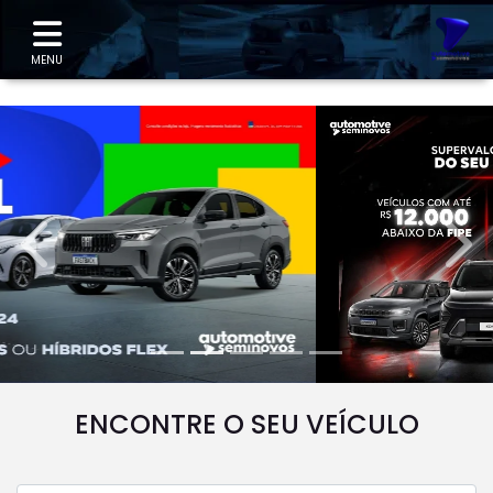
"
MENU
templates.template-01.components.carousel.texts.
temp
ENCONTRE O SEU VEÍCULO