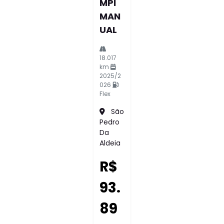
MPI
MAN
UAL
18.017
km
2025/2
026
Flex
São
Pedro
Da
Aldeia
R$
93.
89