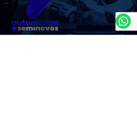
MAPA DO SITE
(22) 2321-9000
CNPJ: 08.647.367/0001-03
No trânsito, enxergar o outro salva
vidas.