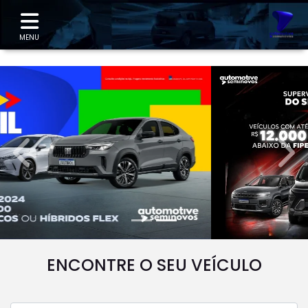
"
MENU
templates.template-01.components.carousel.texts.
temp
ENCONTRE O SEU VEÍCULO