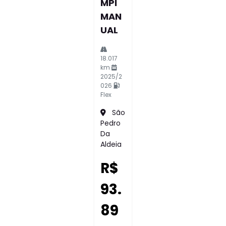
MPI
MAN
UAL
18.017
km
2025/2
026
Flex
São
Pedro
Da
Aldeia
R$
93.
89